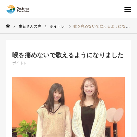
レッスンコース
生徒さんの声
ボイトレ
喉を痛めないで歌えるようになりました
講師の紹介
喉を痛めないで歌えるようになりました
生徒さんの声
ボイトレ
システム・料金
アクセス・スクール情報
お問い合わせ・FAQ
体験レッスン