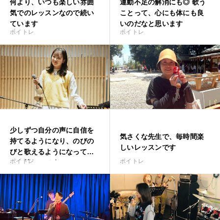
何より、いつも楽しい雰囲
運動不足の解消にも◎ 歌う
気でのレッスンなので続い
ことって、心にも体にも良
ています
いのだなと思います
ボイトレ
ボイトレ
少しずつ自分の声に自信を
気さくな先生で、毎時間楽
持てるようになり、のびの
しいレッスンです
びと歌えるようになってと
ボイトレ
ボイトレ
ても嬉しいです。