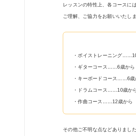
レッスンの特性上、各コースに
ご理解、ご協力をお願いいたし
・ボイストレーニング……1
・ギターコース……6歳から
・キーボードコース……6歳
・ドラムコース……10歳か
・作曲コース……12歳から
その他ご不明な点などありまし