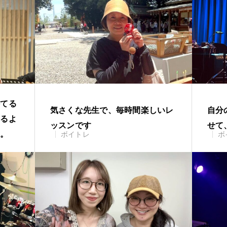
持てる
気さくな先生で、毎時間楽しいレ
自分
えるよ
ッスンです
せて
す。
ボイトレ
ボ