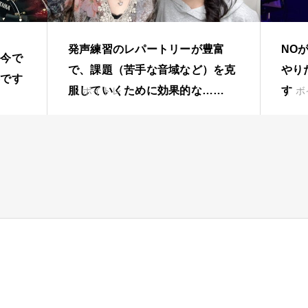
発声練習のレパートリーが豊富
NO
、今で
で、課題（苦手な音域など）を克
やり
事です
服していくために効果的な……
す
ボイトレ
ボ