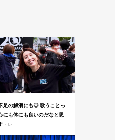
不足の解消にも◎ 歌うことっ
心にも体にも良いのだなと思
す
イトレ